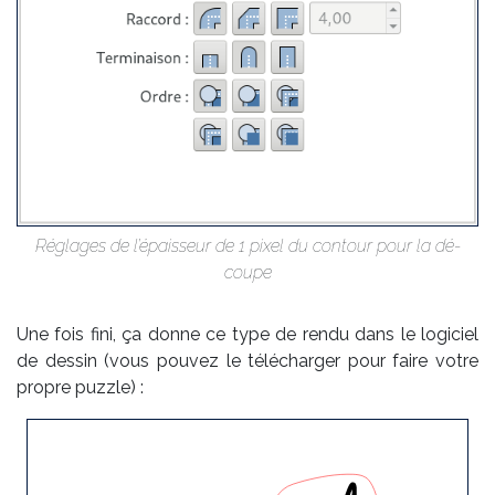
Ré­glages de l’épais­seur de 1 pixel du contour pour la dé­
coupe
Une fois fi­ni, ça donne ce type de ren­du dans le lo­gi­ciel
de des­sin (vous pou­vez le té­lé­char­ger
pour faire votre
propre puzz­­le) :