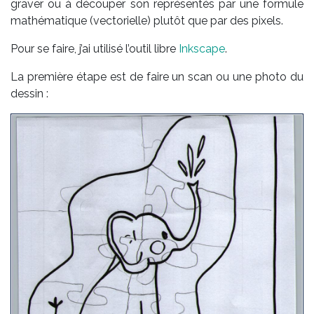
gra­ver ou à dé­cou­per son re­pré­sen­tés par une for­mule
ma­thé­ma­tique (vec­to­riel­le) plu­tôt que par des pixels.
Pour se fai­re, j’ai uti­li­sé l’ou­til libre
Inks­cape
.
La pre­mière étape est de faire un scan ou une pho­to du
des­sin :