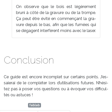
On ob­serve que le bois est lé­gè­re­ment
bru­ni à cô­té de la gra­vure ou de la trompe.
Ça peut être évi­té en com­men­çant la gra­
vure de­puis le bas, afin que les fu­mées qui
se dé­gagent in­ter­fèrent moins avec le la­ser.
Conclusion
Ce guide est en­core in­com­plet sur cer­tains points. J’es­
saie­rai de le com­plé­ter lors d’uti­li­sa­tions fu­tures. N’hé­si­
tez pas à po­ser vos ques­tions ou à évo­quer vos dif­fi­cul­
tés ou as­tuces !
fablab