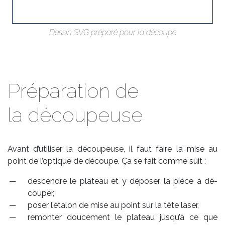
Des­sin
SVG
pré­pa­ré pour la dé­coupe
Préparation de
la découpeuse
Avant d’uti­li­ser la dé­cou­peu­se, il faut faire la mise au
point de l’op­tique de dé­coupe. Ça se fait comme suit :
des­­cendre le pla­­teau et y dé­­po­­ser la pièce à dé­­
cou­­per,
po­­ser l’éta­­lon de mise au point sur la tête la­­ser,
re­­mon­­ter dou­­ce­­ment le pla­­teau jus­­qu’à ce que