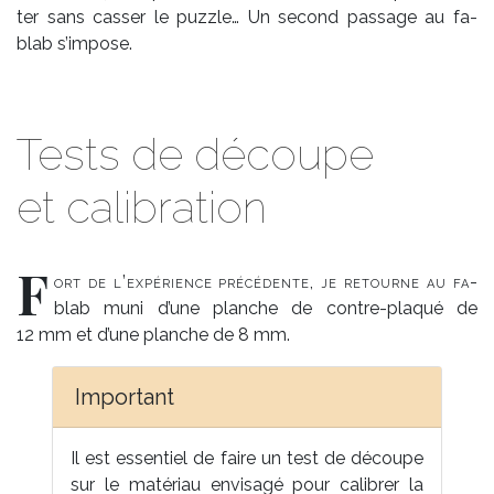
ter sans cas­ser le puzz­le… Un se­cond pas­sage au fa­
blab s’im­pose.
Tests de découpe
et calibration
F
ort de l’ex­pé­rience pré­cé­den­te, je re­tourne au fa­
blab mu­ni d’une planche de contre-pla­qué de
12 mm et d’une planche de 8 mm.
Im­por­tant
Il est es­sen­tiel de faire un test de dé­coupe
sur le ma­té­riau en­vi­sa­gé pour ca­li­brer la