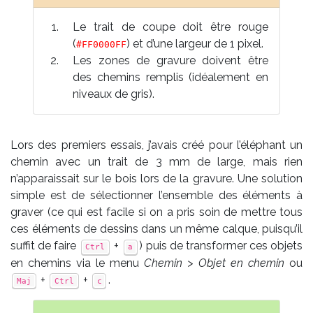
Le trait de coupe doit être rouge
(
) et d’une lar­­geur de 1 pixel.
#
FF0000FF
Les zones de gra­­vure doivent être
des che­­mins rem­­plis (i­­déa­­le­­ment en
ni­­veaux de gris).
Lors des premiers essais, j’avais créé pour l’éléphant un
chemin avec un trait de 3 mm de large, mais rien
n’apparaissait sur le bois lors de la gravure. Une solution
simple est de sélectionner l’ensemble des éléments à
graver (ce qui est facile si on a pris soin de mettre tous
ces éléments de dessins dans un même calque, puisqu’il
suffit de faire
+
) puis de transformer ces objets
Ctrl
a
en chemins via le menu
Chemin > Objet en chemin
ou
+
+
.
Maj
Ctrl
c