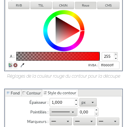
Ré­glages de la cou­leur rouge du contour pour la dé­coupe