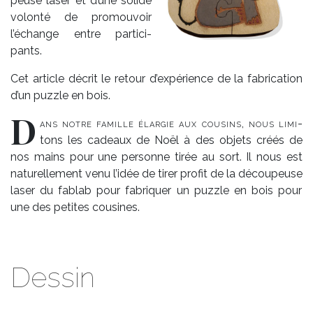
peuse la­ser et d’une so­lide
vo­lon­té de pro­mou­voir
l’échange entre par­ti­ci­
pants.
Cet ar­ticle dé­crit le re­tour d’ex­pé­rience de la fa­bri­ca­tion
d’un puzzle en bois.
D
ans notre fa­mille élar­gie aux cou­sins, nous li­mi­
tons les ca­deaux de Noël à des ob­jets créés de
nos mains pour une per­sonne ti­rée au sort. Il nous est
na­tu­rel­le­ment ve­nu l’idée de ti­rer pro­fit de la dé­cou­peuse
la­ser du fa­blab pour fa­bri­quer un puzzle en bois pour
une des pe­tites cou­sines.
Dessin