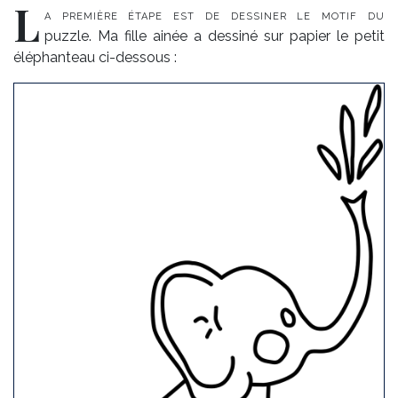
L
a pre­mière étape est de des­si­ner le mo­tif du
puzzle. Ma fille ai­née a des­si­né sur pa­pier le pe­tit
élé­phan­teau ci-des­sous :