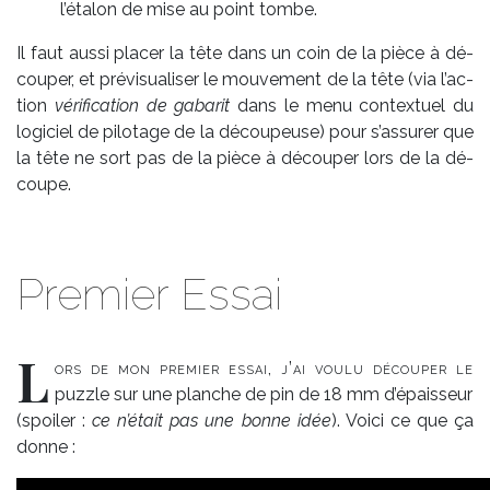
l’éta­­lon de mise au point tombe.
Il faut aus­si pla­cer la tête dans un coin de la pièce à dé­
cou­per, et pré­vi­sua­li­ser le mou­ve­ment de la tête (via l’ac­
tion
vé­ri­fi­ca­tion de ga­ba­rit
dans le me­nu contex­tuel du
lo­gi­ciel de pi­lo­tage de la dé­cou­peu­se) pour s’as­su­rer que
la tête ne sort pas de la pièce à dé­cou­per lors de la dé­
coupe.
Premier Essai
L
ors de mon pre­mier es­sai, j’ai vou­lu dé­cou­per le
puzzle sur une planche de pin de 18 mm d’épais­seur
(s­poi­ler :
ce n’était pas une bonne idée
).
Voi­­ci ce que ça
donne :