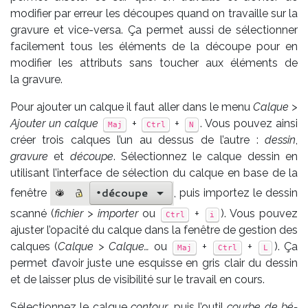
modifier par erreur les découpes quand on travaille sur la
gravure et vice-versa. Ça permet aussi de sélectionner
facilement tous les éléments de la découpe pour en
modifier les attributs sans toucher aux éléments de
la gravure.
Pour ajouter un calque il faut aller dans le menu
Calque >
Ajouter un calque
+
+
. Vous pouvez ainsi
Maj
Ctrl
N
créer trois calques l’un au dessus de l’autre :
dessin
,
gravure
et
découpe
. Sélectionnez le calque dessin en
utilisant l’interface de sélection du calque en base de la
fenêtre
, puis importez le dessin
scanné (
fichier > importer
ou
+
). Vous pouvez
Ctrl
i
ajuster l’opacité du calque dans la fenêtre de gestion des
calques (
Calque > Calque…
ou
+
+
). Ça
Maj
Ctrl
L
permet d’avoir juste une esquisse en gris clair du dessin
et de laisser plus de visibilité sur le travail en cours.
Sé­lec­tion­nez le calque
contour
, puis l’ou­til
courbe de bé­