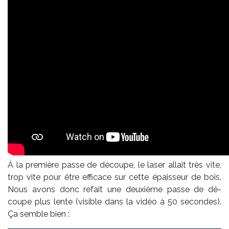
À la pre­mière passe de dé­cou­pe, le la­ser al­lait très vi­te,
trop vite pour être ef­fi­cace sur cette épais­seur de bois.
Nous avons donc re­fait une deuxième passe de dé­
coupe plus lente (vi­sible dans la vi­déo
à 50 se­­con­­des).
Ça semble bien :