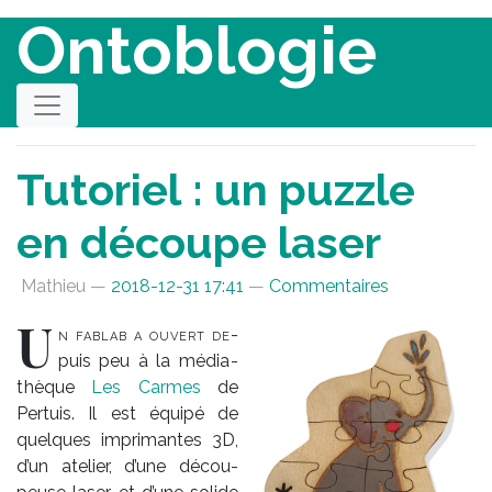
Aller au contenu principal
Ontoblogie
Tutoriel : un puzzle
en découpe laser
Mathieu
2018-12-31 17:41
Commentaires
U
n fa­blab a ou­vert de­
puis peu à la mé­dia­
thèque
Les Carmes
de
Per­tuis. Il est équi­pé de
quelques im­pri­mantes 3D,
d’un ate­lier, d’une dé­cou­