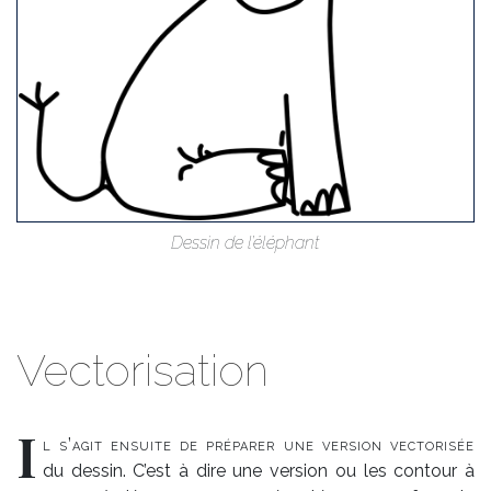
Des­sin de l’élé­phant
Vectorisation
I
l s’agit en­suite de pré­pa­rer une ver­sion vec­to­ri­sée
du des­sin. C’est à dire une ver­sion ou les contour à