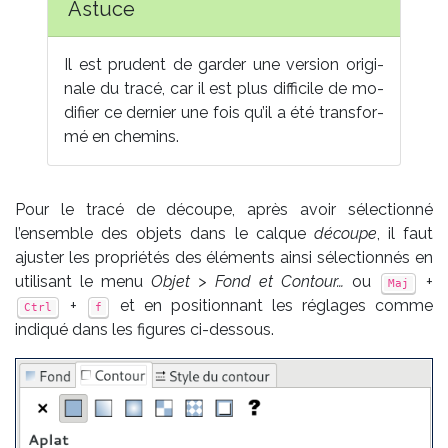
As­tuce
Il est pru­dent de gar­der une ver­sion ori­gi­
nale du tra­cé, car il est plus dif­fi­cile de mo­
di­fier ce der­nier une fois qu’il a été trans­for­
mé en che­mins.
Pour le tracé de découpe, après avoir sélectionné
l’ensemble des objets dans le calque
découpe
, il faut
ajuster les propriétés des éléments ainsi sélectionnés en
utilisant le menu
Objet > Fond et Contour…
ou
+
Maj
+
et en positionnant les réglages comme
Ctrl
f
indiqué dans les figures ci-dessous.