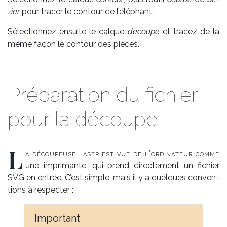
zier
pour tra­cer le contour de l’élé­phant.
Sé­lec­tion­nez en­suite le calque
dé­coupe
et tra­cez de la
même fa­çon le contour des pièces.
Préparation du fichier
pour la découpe
L
a dé­cou­peuse la­ser est vue de l’or­di­na­teur comme
une im­pri­man­te, qui prend di­rec­te­ment un fi­chier
SVG
en en­trée. C’est sim­ple, mais il y a quelques conven­
tions à res­pec­ter :
Im­por­tant