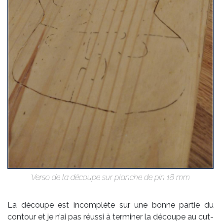
Ver­so de la dé­coupe sur planche de pin 18 mm
La dé­coupe est in­com­plète sur une bonne par­tie du
contour et je n’ai pas réus­si à ter­mi­ner la dé­coupe au cut­