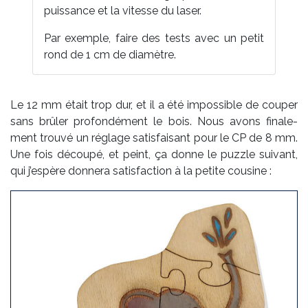
puis­sance et la vi­tesse du la­ser.
Par exem­ple, faire des tests avec un pe­tit
rond de 1 cm de dia­mètre.
Le 12 mm était trop dur, et il a été im­pos­sible de cou­per
sans brû­ler pro­fon­dé­ment le bois. Nous avons fi­na­le­
ment trou­vé un ré­glage sa­tis­fai­sant pour le
CP
de 8 mm.
Une fois dé­cou­pé, et peint, ça donne le puzzle sui­vant,
qui j’es­père don­ne­ra sa­tis­fac­tion à la pe­tite cou­si­ne :